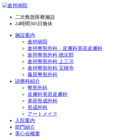
二次救急医療施設
24時間365日
無休
施設案内
倉持病院
倉持整形外科・皮膚科美容皮膚科
倉持整形外科 徳次郎
倉持整形外科 上三川
倉持整形外科 宝積寺
藤原整形外科
診療科紹介
整形外科
皮膚科美容皮膚科
美容形成外科
形成外科
アートメイク
入院案内
部門紹介
英心会概要