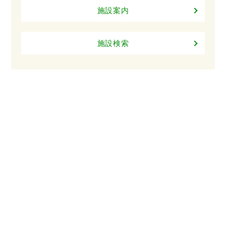
施設案内
施設検索
一緒に働くスタッフを募集して
います！
倉持病院では、一緒に働くスタッフを募集していま
す！「どんな職場か見てみてみたい」「まずは話だ
け聞いてみたい」など、各職種見学も受け付けてい