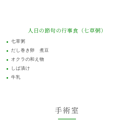
人日の節句の行事食（七草粥）
七草粥
だし巻き卵 煮豆
オクラの和え物
しば漬け
牛乳
手術室