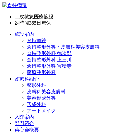
二次救急医療施設
24時間365日
無休
施設案内
倉持病院
倉持整形外科・皮膚科美容皮膚科
倉持整形外科 徳次郎
倉持整形外科 上三川
倉持整形外科 宝積寺
藤原整形外科
診療科紹介
整形外科
皮膚科美容皮膚科
美容形成外科
形成外科
アートメイク
入院案内
部門紹介
英心会概要