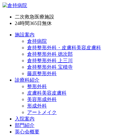
二次救急医療施設
24時間365日
無休
施設案内
倉持病院
倉持整形外科・皮膚科美容皮膚科
倉持整形外科 徳次郎
倉持整形外科 上三川
倉持整形外科 宝積寺
藤原整形外科
診療科紹介
整形外科
皮膚科美容皮膚科
美容形成外科
形成外科
アートメイク
入院案内
部門紹介
英心会概要