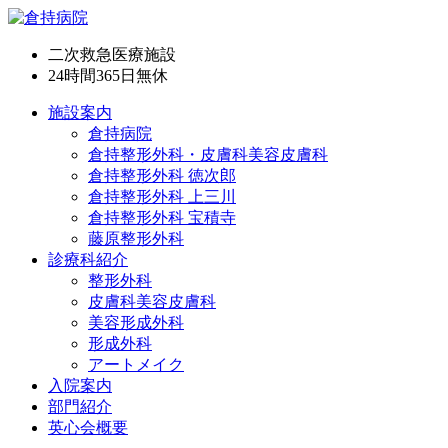
二次救急医療施設
24時間365日
無休
施設案内
倉持病院
倉持整形外科・皮膚科美容皮膚科
倉持整形外科 徳次郎
倉持整形外科 上三川
倉持整形外科 宝積寺
藤原整形外科
診療科紹介
整形外科
皮膚科美容皮膚科
美容形成外科
形成外科
アートメイク
入院案内
部門紹介
英心会概要