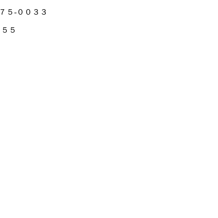
７５-００３３
７５５