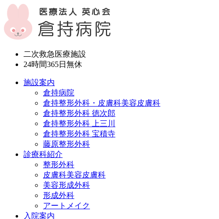
二次救急医療施設
24時間365日
無休
施設案内
倉持病院
倉持整形外科・皮膚科美容皮膚科
倉持整形外科 徳次郎
倉持整形外科 上三川
倉持整形外科 宝積寺
藤原整形外科
診療科紹介
整形外科
皮膚科美容皮膚科
美容形成外科
形成外科
アートメイク
入院案内