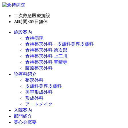
二次救急医療施設
24時間365日
無休
施設案内
倉持病院
倉持整形外科・皮膚科美容皮膚科
倉持整形外科 徳次郎
倉持整形外科 上三川
倉持整形外科 宝積寺
藤原整形外科
診療科紹介
整形外科
皮膚科美容皮膚科
美容形成外科
形成外科
アートメイク
入院案内
部門紹介
英心会概要