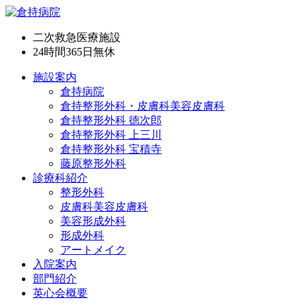
二次救急医療施設
24時間365日
無休
施設案内
倉持病院
倉持整形外科・皮膚科美容皮膚科
倉持整形外科 徳次郎
倉持整形外科 上三川
倉持整形外科 宝積寺
藤原整形外科
診療科紹介
整形外科
皮膚科美容皮膚科
美容形成外科
形成外科
アートメイク
入院案内
部門紹介
英心会概要