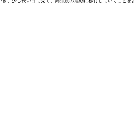
いき、少し長い目で見て、高強度の運動に移行していくことを
。