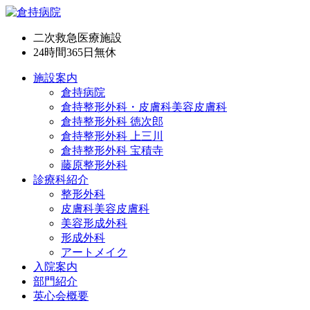
二次救急医療施設
24時間365日
無休
施設案内
倉持病院
倉持整形外科・皮膚科美容皮膚科
倉持整形外科 徳次郎
倉持整形外科 上三川
倉持整形外科 宝積寺
藤原整形外科
診療科紹介
整形外科
皮膚科美容皮膚科
美容形成外科
形成外科
アートメイク
入院案内
部門紹介
英心会概要