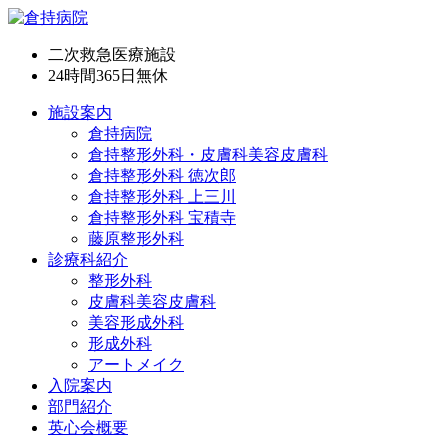
二次救急医療施設
24時間365日
無休
施設案内
倉持病院
倉持整形外科・皮膚科美容皮膚科
倉持整形外科 徳次郎
倉持整形外科 上三川
倉持整形外科 宝積寺
藤原整形外科
診療科紹介
整形外科
皮膚科美容皮膚科
美容形成外科
形成外科
アートメイク
入院案内
部門紹介
英心会概要