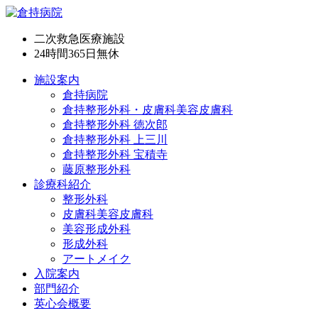
二次救急医療施設
24時間365日
無休
施設案内
倉持病院
倉持整形外科・皮膚科美容皮膚科
倉持整形外科 徳次郎
倉持整形外科 上三川
倉持整形外科 宝積寺
藤原整形外科
診療科紹介
整形外科
皮膚科美容皮膚科
美容形成外科
形成外科
アートメイク
入院案内
部門紹介
英心会概要