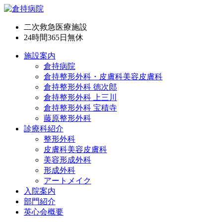
二次救急医療施設
24時間365日
無休
施設案内
倉持病院
倉持整形外科・皮膚科美容皮膚科
倉持整形外科 徳次郎
倉持整形外科 上三川
倉持整形外科 宝積寺
藤原整形外科
診療科紹介
整形外科
皮膚科美容皮膚科
美容形成外科
形成外科
アートメイク
入院案内
部門紹介
英心会概要