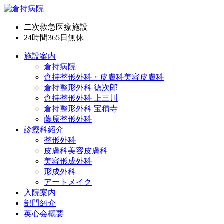
二次救急医療施設
24時間365日
無休
施設案内
倉持病院
倉持整形外科・皮膚科美容皮膚科
倉持整形外科 徳次郎
倉持整形外科 上三川
倉持整形外科 宝積寺
藤原整形外科
診療科紹介
整形外科
皮膚科美容皮膚科
美容形成外科
形成外科
アートメイク
入院案内
部門紹介
英心会概要