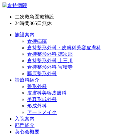
二次救急医療施設
24時間365日
無休
施設案内
倉持病院
倉持整形外科・皮膚科美容皮膚科
倉持整形外科 徳次郎
倉持整形外科 上三川
倉持整形外科 宝積寺
藤原整形外科
診療科紹介
整形外科
皮膚科美容皮膚科
美容形成外科
形成外科
アートメイク
入院案内
部門紹介
英心会概要