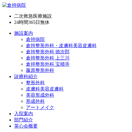
二次救急医療施設
24時間365日
無休
施設案内
倉持病院
倉持整形外科・皮膚科美容皮膚科
倉持整形外科 徳次郎
倉持整形外科 上三川
倉持整形外科 宝積寺
藤原整形外科
診療科紹介
整形外科
皮膚科美容皮膚科
美容形成外科
形成外科
アートメイク
入院案内
部門紹介
英心会概要