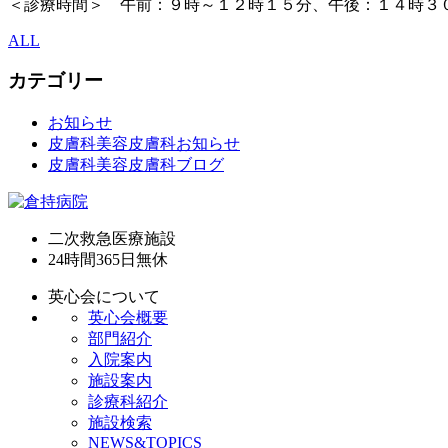
＜診療時間＞ 午前：９時～１２時１５分、午後：１４時３
ALL
カテゴリー
お知らせ
皮膚科美容皮膚科お知らせ
皮膚科美容皮膚科ブログ
二次救急医療施設
24時間365日
無休
英心会について
英心会概要
部門紹介
入院案内
施設案内
診療科紹介
施設検索
NEWS&TOPICS