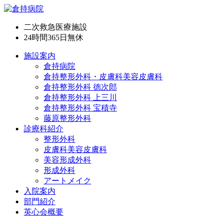
二次救急医療施設
24時間365日
無休
施設案内
倉持病院
倉持整形外科・皮膚科美容皮膚科
倉持整形外科 徳次郎
倉持整形外科 上三川
倉持整形外科 宝積寺
藤原整形外科
診療科紹介
整形外科
皮膚科美容皮膚科
美容形成外科
形成外科
アートメイク
入院案内
部門紹介
英心会概要