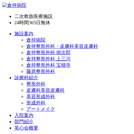
二次救急医療施設
24時間365日
無休
施設案内
倉持病院
倉持整形外科・皮膚科美容皮膚科
倉持整形外科 徳次郎
倉持整形外科 上三川
倉持整形外科 宝積寺
藤原整形外科
診療科紹介
整形外科
皮膚科美容皮膚科
美容形成外科
形成外科
アートメイク
入院案内
部門紹介
英心会概要