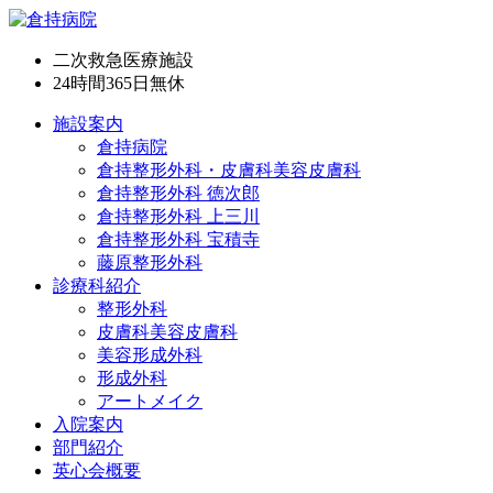
二次救急医療施設
24時間365日
無休
施設案内
倉持病院
倉持整形外科・皮膚科美容皮膚科
倉持整形外科 徳次郎
倉持整形外科 上三川
倉持整形外科 宝積寺
藤原整形外科
診療科紹介
整形外科
皮膚科美容皮膚科
美容形成外科
形成外科
アートメイク
入院案内
部門紹介
英心会概要