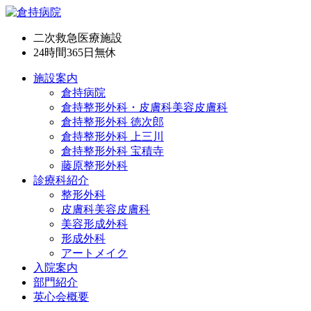
二次救急医療施設
24時間365日
無休
施設案内
倉持病院
倉持整形外科・皮膚科美容皮膚科
倉持整形外科 徳次郎
倉持整形外科 上三川
倉持整形外科 宝積寺
藤原整形外科
診療科紹介
整形外科
皮膚科美容皮膚科
美容形成外科
形成外科
アートメイク
入院案内
部門紹介
英心会概要