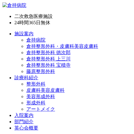
二次救急医療施設
24時間365日
無休
施設案内
倉持病院
倉持整形外科・皮膚科美容皮膚科
倉持整形外科 徳次郎
倉持整形外科 上三川
倉持整形外科 宝積寺
藤原整形外科
診療科紹介
整形外科
皮膚科美容皮膚科
美容形成外科
形成外科
アートメイク
入院案内
部門紹介
英心会概要