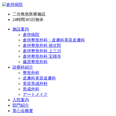
二次救急医療施設
24時間365日
無休
施設案内
倉持病院
倉持整形外科・皮膚科美容皮膚科
倉持整形外科 徳次郎
倉持整形外科 上三川
倉持整形外科 宝積寺
藤原整形外科
診療科紹介
整形外科
皮膚科美容皮膚科
美容形成外科
形成外科
アートメイク
入院案内
部門紹介
英心会概要