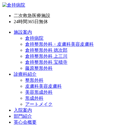
二次救急医療施設
24時間365日
無休
施設案内
倉持病院
倉持整形外科・皮膚科美容皮膚科
倉持整形外科 徳次郎
倉持整形外科 上三川
倉持整形外科 宝積寺
藤原整形外科
診療科紹介
整形外科
皮膚科美容皮膚科
美容形成外科
形成外科
アートメイク
入院案内
部門紹介
英心会概要