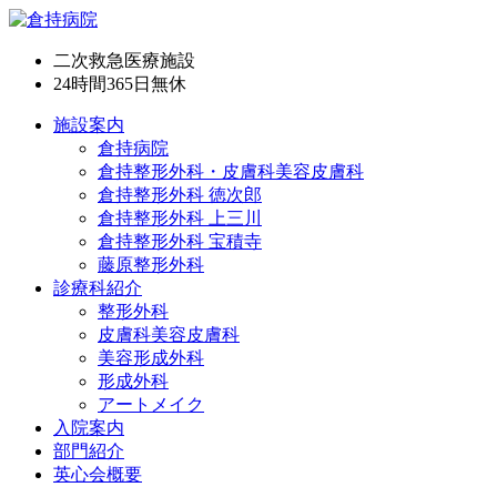
二次救急医療施設
24時間365日
無休
施設案内
倉持病院
倉持整形外科・皮膚科美容皮膚科
倉持整形外科 徳次郎
倉持整形外科 上三川
倉持整形外科 宝積寺
藤原整形外科
診療科紹介
整形外科
皮膚科美容皮膚科
美容形成外科
形成外科
アートメイク
入院案内
部門紹介
英心会概要