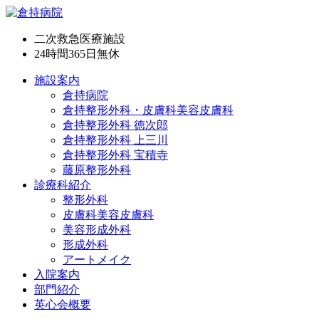
二次救急医療施設
24時間365日
無休
施設案内
倉持病院
倉持整形外科・皮膚科美容皮膚科
倉持整形外科 徳次郎
倉持整形外科 上三川
倉持整形外科 宝積寺
藤原整形外科
診療科紹介
整形外科
皮膚科美容皮膚科
美容形成外科
形成外科
アートメイク
入院案内
部門紹介
英心会概要