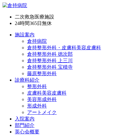
二次救急医療施設
24時間365日
無休
施設案内
倉持病院
倉持整形外科・皮膚科美容皮膚科
倉持整形外科 徳次郎
倉持整形外科 上三川
倉持整形外科 宝積寺
藤原整形外科
診療科紹介
整形外科
皮膚科美容皮膚科
美容形成外科
形成外科
アートメイク
入院案内
部門紹介
英心会概要