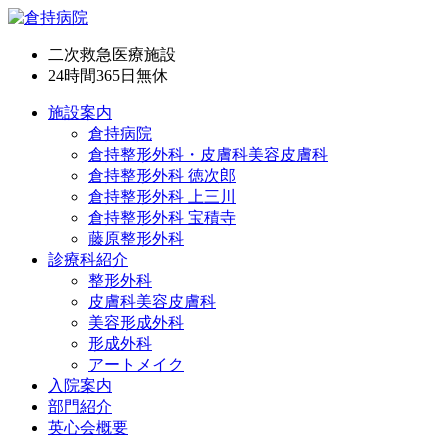
二次救急医療施設
24時間365日
無休
施設案内
倉持病院
倉持整形外科・皮膚科美容皮膚科
倉持整形外科 徳次郎
倉持整形外科 上三川
倉持整形外科 宝積寺
藤原整形外科
診療科紹介
整形外科
皮膚科美容皮膚科
美容形成外科
形成外科
アートメイク
入院案内
部門紹介
英心会概要