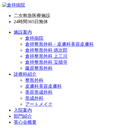
二次救急医療施設
24時間365日
無休
施設案内
倉持病院
倉持整形外科・皮膚科美容皮膚科
倉持整形外科 徳次郎
倉持整形外科 上三川
倉持整形外科 宝積寺
藤原整形外科
診療科紹介
整形外科
皮膚科美容皮膚科
美容形成外科
形成外科
アートメイク
入院案内
部門紹介
英心会概要