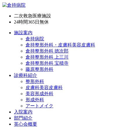
二次救急医療施設
24時間365日
無休
施設案内
倉持病院
倉持整形外科・皮膚科美容皮膚科
倉持整形外科 徳次郎
倉持整形外科 上三川
倉持整形外科 宝積寺
藤原整形外科
診療科紹介
整形外科
皮膚科美容皮膚科
美容形成外科
形成外科
アートメイク
入院案内
部門紹介
英心会概要